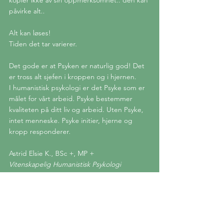
påvirke alt..
Alt kan løses!
Tiden det tar varierer.
Det gode er at Psyken er naturlig god! Det 
er tross alt sjefen i kroppen og i hjernen.
I humanistisk psykologi er det Psyke som er 
målet for vårt arbeid. Psyke bestemmer 
kvaliteten på ditt liv og arbeid. Uten Psyke, 
intet menneske. Psyke initier, hjerne og 
kropp responderer.
Astrid Elsie K., BSc +, MP +
Vitenskapelig Humanistisk Psykologi
Naturvitenskapelig Psykologi
Tverrfaglig medisin m.m.
Følg gjerne ElsieK på Facebook