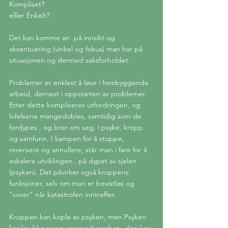
Kompliset? 
elller Enkelt? 
Det kan komme an  på innsikt og 
aksentuering (vinkel og fokus) man har på 
situasjonen og dermed saksforholdet. 
Problemer er enklest å løse i forebyggende 
arbeid, dernest i oppstarten av problemer. 
Etter dette kompliseres utfordringen, og 
lidelsene mangedobles, samtidig som de 
fordypes , og brer om seg, i psyke, kropp 
og samfunn. I kampen for å stoppe, 
reversere og annullere, står man i fare for å 
eskalere utviklingen.. på dypet av sjelen 
(psyken). Det påvirker også kroppens 
funksjoner, selv om man er bevistløs og 
"sover" når katastrofen inntreffer. 
Kroppen kan kople av psyken, men Psyken 
kopler ikke av sin oppmerksomhet.. den kan 