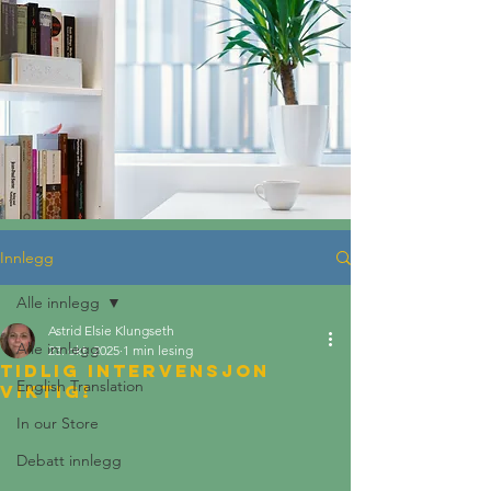
Innlegg
Alle innlegg
Astrid Elsie Klungseth
Alle innlegg
23. okt. 2025
1 min lesing
tidlig Intervensjon
English Translation
Viktig!
In our Store
Debatt innlegg