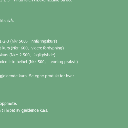
1-2-3", vil du få en tilbakemelding på deg
iktsnivå:
1-2-3 (Nkr 500,- innføringskurs)
 kurs (Nkr: 600,- videre fordypning)
kurs (Nkr: 2 500,- fagligdybde)
n i sin helhet (Nkr. 500,- teori og praksis)
gjeldende kurs. Se egne produkt for hver
k oppmøte.
rt i løpet av gjeldende kurs.