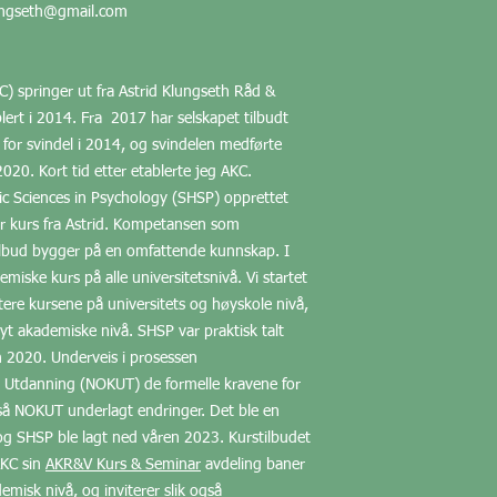
klungseth@gmail.com
C) springer ut fra Astrid Klungseth Råd &
ert i 2014. Fra 2017 har selskapet tilbudt
 for svindel i 2014, og svindelen medførte
i 2020. Kort tid etter etablerte jeg AKC.
ic Sciences in Psychology (SHSP) opprettet
r kurs fra Astrid. Kompetansen som
 tilbud bygger på en omfattende kunnskap. I
miske kurs på alle universitetsnivå. Vi startet
ere kursene på universitets og høyskole nivå,
yt akademiske nivå. SHSP var praktisk talt
en 2020. Underveis i prosessen
 i Utdanning (NOKUT) de formelle kravene for
så NOKUT underlagt endringer. Det ble en
og SHSP ble lagt ned våren 2023. Kurstilbudet
AKC sin
AKR&V Kurs & Seminar
avdeling baner
emisk nivå, og inviterer slik også