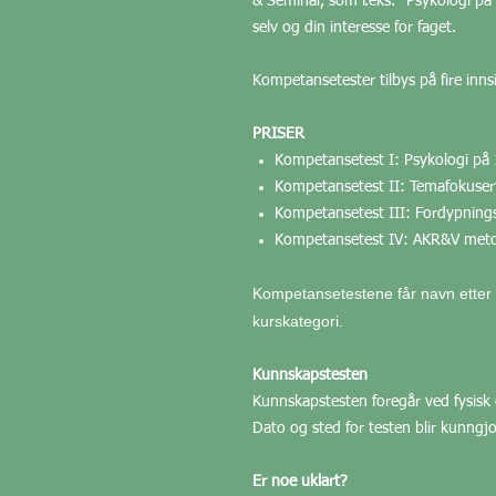
& Seminar, som f.eks. "Psykologi på 
selv og din interesse for faget.
Kompetansetester tilbys på fire inns
PRISER
Kompetansetest I: Psykologi på 
Kompetansetest II: Temafokusert
Kompetansetest III: Fordypnings
Kompetansetest IV: AKR&V metode
Kompetansetestene får navn etter 
kurskategori.
Kunnskapstesten
Kunnskapstesten foregår ved fysis
Dato og sted for testen blir kunngjo
Er noe uklart?