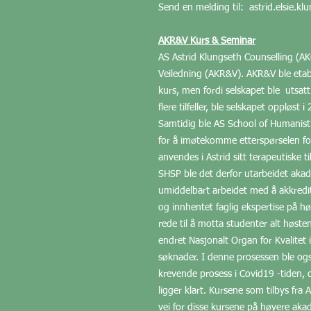
Send en melding til: astrid.elsie.
AKR&V Kurs & Seminar
AS Astrid Klungseth Counselling (AK
Veiledning (AKR&V). AKR&V ble etabl
kurs, men fordi selskapet ble utsatt
flere tilfeller, ble selskapet oppløst 
Samtidig ble AS School of Humanist
for å imøtekomme etterspørselen fo
anvendes i Astrid sitt terapeutiske
SHSP ble det derfor utarbeidet akade
umiddelbart arbeidet med å akkredit
og innhentet faglig ekspertise på hø
rede til å motta studenter alt høst
endret Nasjonalt Organ for Kvalitet
søknader. I denne prosessen ble og
krevende prosess i Covid19 -tiden, 
ligger klart. Kursene som tilbys fra 
vei for disse kursene på høyere akad