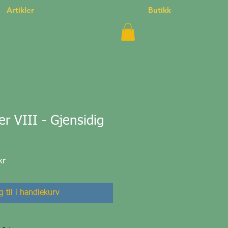
Artikler
Butikk
er VIII - Gjensidig
Salgspris
kr
 til i handlekurv