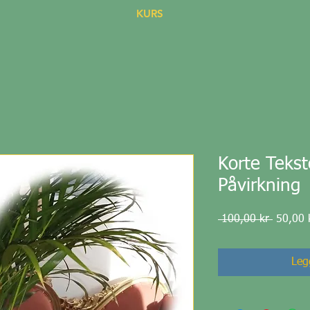
KURS
Korte Tekst
Påvirkning
Vanlig
 100,00 kr 
50,00 
pris
Legg