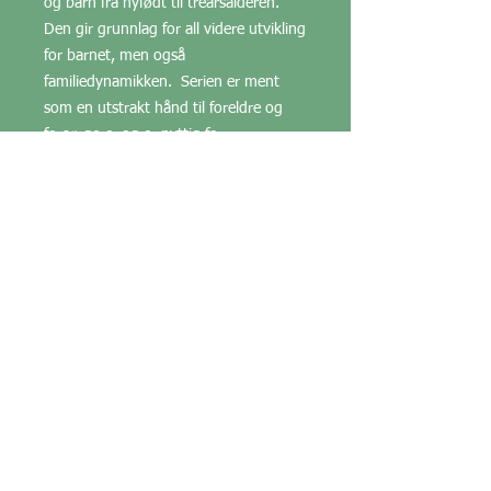
og barn fra nyfødt til treårsalderen.
Den gir grunnlag for all videre utvikling
for barnet, men også
familiedynamikken. Serien er ment
som en utstrakt hånd til foreldre og
forsørgere, og er nyttig for
allmenheten. Følger man rådene i
serien får man en effektiv
forebyggende helse individuelt, i
familien og i samfunnet.
NB!
Dette er ikke kognitiv psykologi og
må ikke forveksles med det.
Hvis du trenger rådgivning bestill
rådgivning med psykologisk dybde.
post@akrv.no