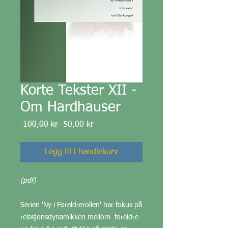
Korte Tekster XII -
Om Hardhauser
Vanlig
Salgspris
 100,00 kr 
50,00 kr
pris
Legg til i handlekurv
(pdf)
Serien 'Ny i Foreldrerollen' har fokus på
relasjonsdynamikken mellom foreldre