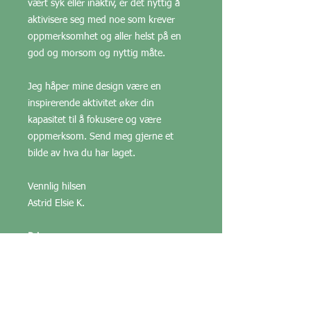
vært syk eller inaktiv, er det nyttig å
aktivisere seg med noe som krever
oppmerksomhet og aller helst på en
god og morsom og nyttig måte.
Jeg håper mine design være en
inspirerende aktivitet øker din
kapasitet til å fokusere og være
oppmerksom. Send meg gjerne et
bilde av hva du har laget.
Vennlig hilsen
Astrid Elsie K.
Pris:
Nkr 75,-
Kategori:
Hjelp til Selvhjelp
Dette er produkter med enkle og