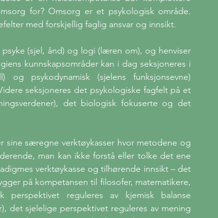
sorg for? Omsorg er et psykologisk område. 
ter med forskjellig faglig ansvar og innsikt. 
syke (sjel, ånd) og logi (læren om), og henviser 
ogiens kunnskapsområder kan i dag seksjoneres i 
nell) og psykodynamisk (sjelens funksjonsevne) 
idere seksjoneres det psykologiske fagfelt på et 
kningsverdener), det biologisk fokuserte og det 
er sine særegne verktøykasser hvor metodene og 
erende, man kan ikke forstå eller tolke det ene 
igmes verktøykasse og tilhørende innsikt – det 
gger på kompetansen til filosofer, matematikere, 
k perspektivet reguleres av kjemisk balanse 
 det sjelelige perspektivet reguleres av mening 