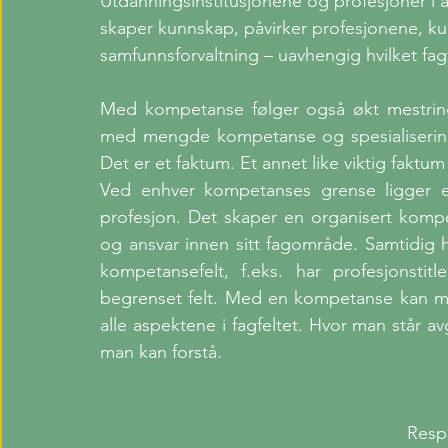
Utdanningsinstitusjonene og profesjoner i an
skaper kunnskap, påvirker profesjonene, ku
samfunnsforvaltning – uavhengig hvilket fag
Med kompetanse følger også økt mestring
med mengde kompetanse og spesialisering
Det er et faktum. Et annet like viktig fakt
Ved enhver kompetanses grense ligger e
profesjon. Det skaper en organisert kompet
og ansvar innen sitt fagområde. Samtidig har
kompetansefelt, f.eks. har profesjonstitl
begrenset felt. Med en kompetanse kan man 
alle aspektene i fagfeltet. Hvor man står av
man kan forstå. 
Resp