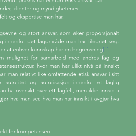
vendt praksis har et stort etisk ansvar. De 
nder, klienter og myndighetenes 
felt og ekspertise man har.
sevne og stort ansvar, som øker proporsjonalt 
 innenfor det fagområde man har tilegnet seg. 
um er at enhver kunnskap har en begrensning
[1]
.
n mulighet for samarbeid med andres fag og 
ansestruktur, hvor man har ulikt nivå på innsikt 
 man relativt like omfattende etisk ansvar i sitt 
er autoritet og autorisasjon innenfor et faglig 
ha oversikt over ett fagfelt, men ikke innsikt i 
gjør hva man ser, hva man har innsikt i avgjør hva 
ekt for kompetansen