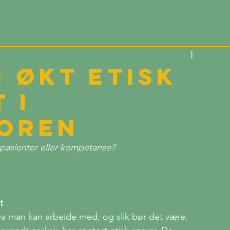
 økt etisk
 i
toren
pasienter eller kompetanse?
t
a man kan arbeide med, og slik bør det være. 