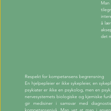
Man 
tile
inter
å lær
akse
det 
Respekt for kompetansens begrensning
En hjelpepleier er ikke sykepleier, en sykepl
psykiater er ikke en psykolog, men en psy
nervesystemets biologiske og kjemiske funksj
gir medisiner i samsvar med diagnosti
kompetansenivå. Man vet at man i anven