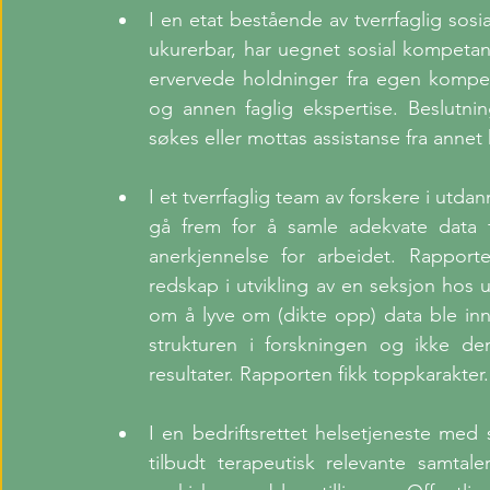
I en etat bestående av tverrfaglig sosi
ukurerbar, har uegnet sosial kompetan
ervervede holdninger fra egen kompeta
og annen faglig ekspertise. Beslutni
søkes eller mottas assistanse fra annet 
I et tverrfaglig team av forskere i utd
gå frem for å samle adekvate data f
anerkjennelse for arbeidet. Rapport
redskap i utvikling av en seksjon hos u
om å lyve om (dikte opp) data ble in
strukturen i forskningen og ikke de
resultater. Rapporten fikk toppkarakter.
I en bedriftsrettet helsetjeneste med 
tilbudt terapeutisk relevante samtale