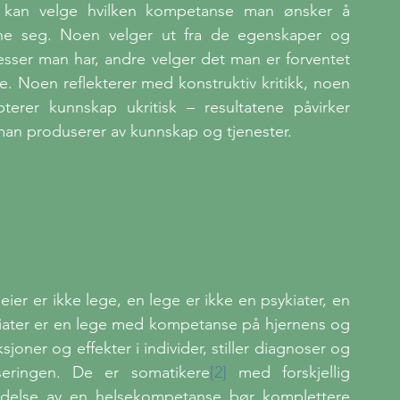
kan velge hvilken kompetanse man ønsker å 
gne seg. Noen velger ut fra de egenskaper og 
esser man har, andre velger det man er forventet 
e. Noen reflekterer med konstruktiv kritikk, noen 
pterer kunnskap ukritisk – resultatene påvirker 
man produserer av kunnskap og tjenester.
eier er ikke lege, en lege er ikke en psykiater, en 
kiater er en lege med kompetanse på hjernens og 
oner og effekter i individer, stiller diagnoser og 
seringen. De er somatikere
[2]
 med forskjellig 
delse av en helsekompetanse bør komplettere 