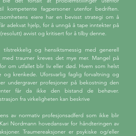
g ble det fortalt at problemstillinger utenfor 
il kompetente fagpersoner utenfor bedriften. 
irksomhetens eiere har en bevisst strategi om å 
får adekvat hjelp, for å unngå å tape inntekter på 
esolutt) avvist og kritisert for å tilby denne.
ilstrekkelig og hensiktsmessig med generell 
 med traumer kreves det mye mer. Mangel på 
 om utfallet blir liv eller død. Hvem som helst 
 og krenkede. Uforsvarlig faglig forvaltning og 
ter undergraver profesjoner på bekostning den 
nter får da ikke den bistand de behøver. 
trasjon fra virkeligheten kan beskrive
ens av normativ profesjonsadferd som ikke blir 
 Kari Nordmann hovedansvar for håndteringen av 
sjoner. Traumereaksjoner er psykiske og/eller 