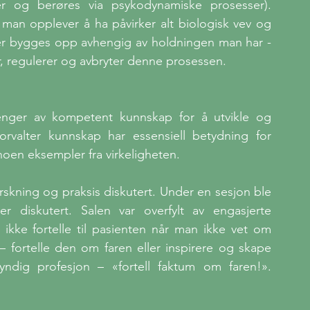
r og berøres via psykodynamiske prosesser). 
 man opplever å ha påvirker alt biologisk vev og 
ler bygges opp avhengig av holdningen man har - 
r, regulerer og avbryter denne prosessen.
enger av kompetent kunnskap for å utvikle og 
orvalter kunnskap har essensiell betydning for 
noen eksempler fra virkeligheten.
orskning og praksis diskutert. Under en sesjon ble 
ter diskutert. Salen var overfylt av engasjerte 
ikke fortelle til pasienten når man ikke vet om 
– fortelle den om faren eller inspirere og skape 
dig profesjon – «fortell faktum om faren!». 