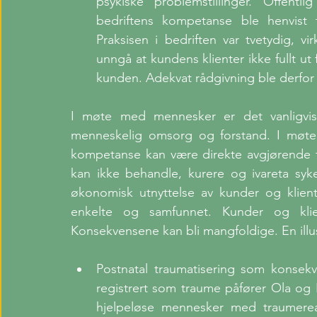
psykiske problemstillinger. Offentli
bedriftens kompetanse ble henvist t
Praksisen i bedriften var tvetydig, v
unngå at kundens klienter ikke fullt ut 
kunden. Adekvat rådgivning ble derfor (r
I møte med mennesker er det vanligvis t
menneskelig omsorg og forstand. I møte
kompetanse kan være direkte avgjørende for
kan ikke behandle, kurere og ivareta syke
økonomisk utnyttelse av kunder og klien
enkelte og samfunnet. Kunder og klie
Konsekvensene kan bli mangfoldige. En illus
Postnatal traumatisering som konsekv
registrert som traume påfører Ola og
hjelpeløse mennesker med traumereak