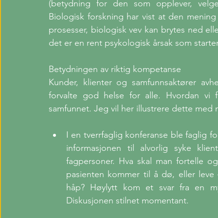
(betydning for den som opplever, velge
Biologisk forskning har vist at den mening
prosesser, biologisk vev kan brytes ned el
det er en rent psykologisk årsak som starte
Betydningen av riktig kompetanse
Kunder, klienter og samfunnsaktører avh
forvalte god helse for alle. Hvordan vi f
samfunnet. Jeg vil her illustrere dette med 
I en tverrfaglig konferanse ble faglig f
informasjonen til alvorlig syke klien
fagpersoner. Hva skal man fortelle og 
pasienten kommer til å dø, eller leve 
håp? Høylytt kom et svar fra en myn
Diskusjonen stilnet momentant. 