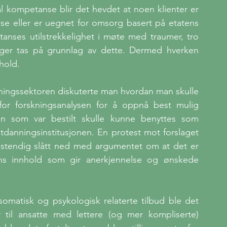
al kompetanse blir det hevdet at noen klienter er 
se eller er uegnet for omsorg basert på etatens 
nses utilstrekkelighet i møte med traumer, tro 
nger tas på grunnlag av dette. Dermed hverken 
hold.
anningssektoren diskuterte man hvordan man skulle 
or forskningsanalysen for å oppnå best mulig 
en som var bestilt skulle kunne benyttes som 
tdanningsinstitusjonen. En protest mot forslaget 
nstendig slått ned med argumentet om at det er 
ns innhold som gir anerkjennelse og ønskede 
 
somatisk og psykologisk relaterte tilbud ble det 
r til ansatte med lettere (og mer kompliserte) 