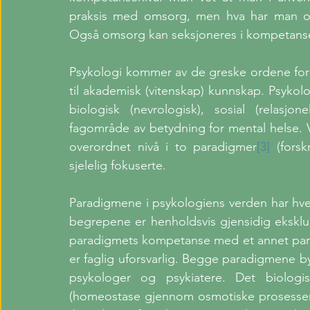
praksis med omsorg, men hva har man om
Også omsorg kan seksjoneres i kompetansefel
Psykologi kommer av de greske ordene for p
til akademisk (vitenskap) kunnskap. Psykol
biologisk (nevrologisk), sosial (relasjo
fagområde av betydning for mental helse. V
overordnet nivå i to paradigmer
[3]
 (fors
sjelelig fokuserte. 
Paradigmene i psykologiens verden har hv
begrepene er henholdsvis gjensidig eksklud
paradigmets kompetanse med et annet parad
er faglig uforsvarlig. Begge paradigmene by
psykologer og psykiatere. Det biologis
(homeostase gjennom osmotiske prosesser),