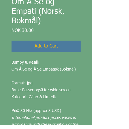
Om Å Se og
Empati (Norsk,
Bokmål)
Price
NOK 30.00
Add to Cart
Bumpy & Resilli
Om Å Se og Å Se Empatisk (Bokmål)
Format: jpg
Bruk: Passer også for wide screen
Kategori: Gåter & Limerik
Pris:
30 Nkr (approx 3 USD)
International product prices varies in
accordance with the fluctuation of the