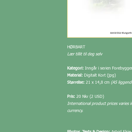
HØRBART
Lær tillit til deg selv
Kategori:
Inngår i serien Forebygge
Material:
Digitalt Kort (jpg)
Størrelse:
21 x 14,8 cm
(A5 liggend
Pris:
20 Nkr (2 USD)
International product prices varies i
currency.
Photos, Texts & Design:
Astrid Elsie