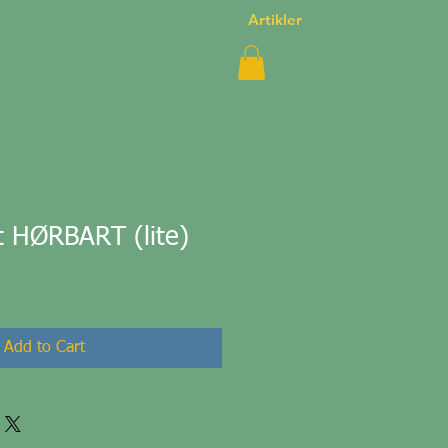
Artikler
rt HØRBART (lite)
Add to Cart